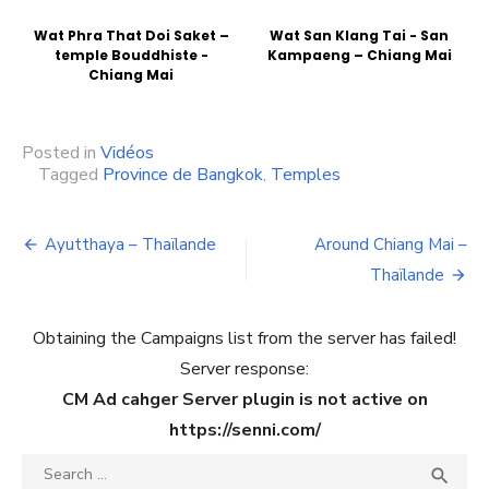
Wat Phra That Doi Saket –
Wat San Klang Tai - San
temple Bouddhiste -
Kampaeng – Chiang Mai
Chiang Mai
Posted in
Vidéos
Tagged
Province de Bangkok
,
Temples
Navigation
Ayutthaya – Thaïlande
Around Chiang Mai –
de
Thaïlande
l’article
Obtaining the Campaigns list from the server has failed!
Server response:
CM Ad cahger Server plugin is not active on
https://senni.com/
Search
SEA
