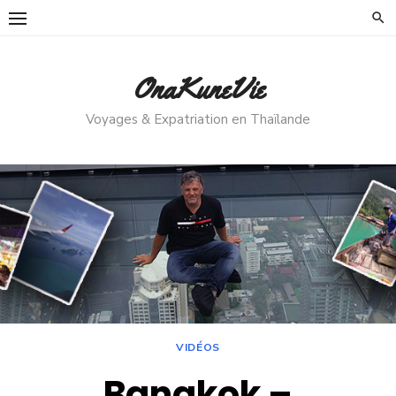
Skip
to
content
OnaKuneVie
Voyages & Expatriation en Thaïlande
VIDÉOS
Bangkok –