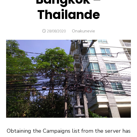
Thailande
Author
Onakunevie
POSTED
28/08/2020
ON
Obtaining the Campaigns list from the server has