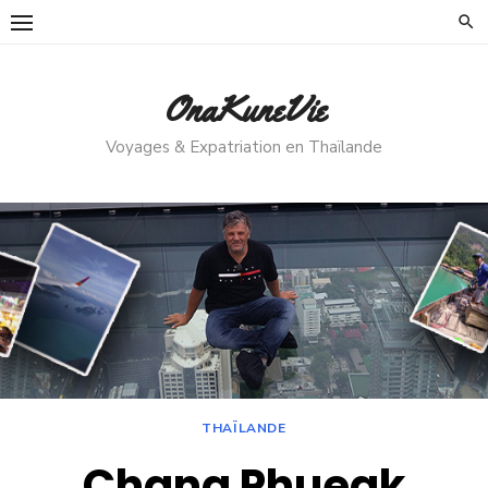
Skip
to
content
OnaKuneVie
Voyages & Expatriation en Thaïlande
THAÏLANDE
Chang Phueak