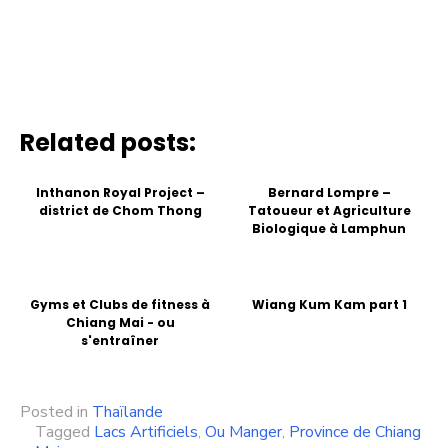
Related posts:
Inthanon Royal Project –
Bernard Lompre –
district de Chom Thong
Tatoueur et Agriculture
Biologique à Lamphun
Gyms et Clubs de fitness à
Wiang Kum Kam part 1
Chiang Mai - ou
s'entraîner
Posted in
Thaïlande
Tagged
Lacs Artificiels
,
Ou Manger
,
Province de Chiang