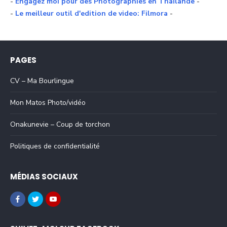
-
Engagez moi pour des Photographies en Thaïlande
-
-
Le meilleur outil d'edition de video: Filmora
-
PAGES
CV – Ma Bourlingue
Mon Matos Photo/vidéo
Onakunevie – Coup de torchon
Politiques de confidentialité
MÉDIAS SOCIAUX