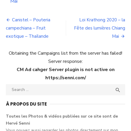
Mai
Navigation
Canistel – Pouteria
Loi Krathong 2020 – la
de
campechiana – Fruit
Fête des lumières Chiang
exotique – Thaïlande
Mai
l’article
Obtaining the Campaigns list from the server has failed!
Server response:
CM Ad cahger Server plugin is not active on
https://senni.com/
Search
SEA

for:
À PROPOS DU SITE
Toutes les Photos &
vidéos
publiées sur ce
site
sont
de
Hervé
Senni
Vous pouvez aussi
regarder
les
photos
directement sur mon