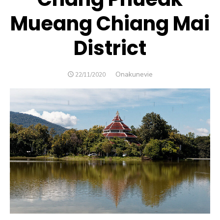
Mueang Chiang Mai
District
Author
Onakunevie
POSTED
22/11/2020
ON