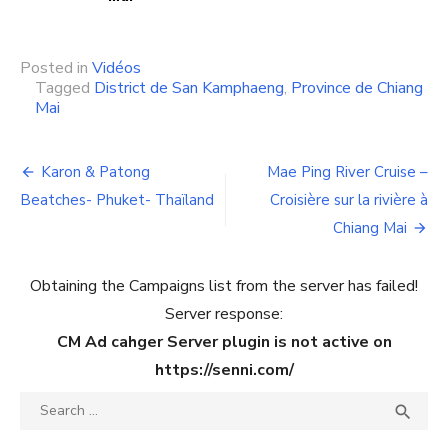
Posted in
Vidéos
Tagged
District de San Kamphaeng
,
Province de Chiang
Mai
Navigation
Karon & Patong
Mae Ping River Cruise –
de
Beatches- Phuket- Thaïland
Croisière sur la rivière à
Chiang Mai
l’article
Obtaining the Campaigns list from the server has failed!
Server response:
CM Ad cahger Server plugin is not active on
https://senni.com/
Search
SEA

for: