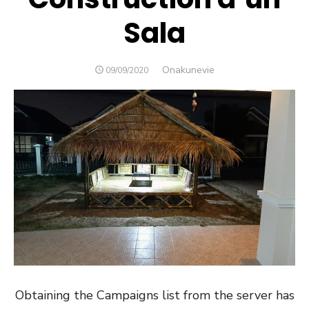
Sala
Author
Onakunevie
POSTED
09/09/2020
ON
Obtaining the Campaigns list from the server has