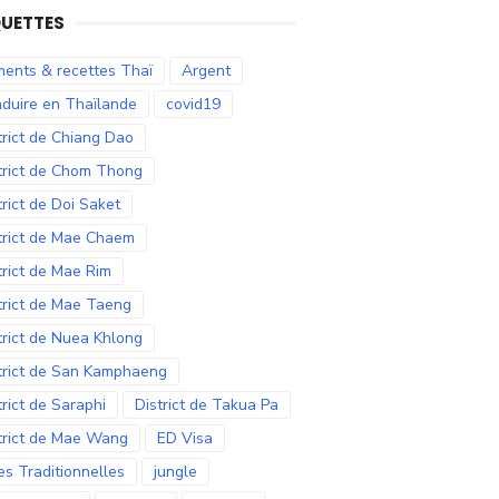
QUETTES
ments & recettes Thaï
Argent
duire en Thaïlande
covid19
trict de Chiang Dao
trict de Chom Thong
trict de Doi Saket
trict de Mae Chaem
trict de Mae Rim
trict de Mae Taeng
trict de Nuea Khlong
trict de San Kamphaeng
trict de Saraphi
District de Takua Pa
trict de Mae Wang
ED Visa
es Traditionnelles
jungle