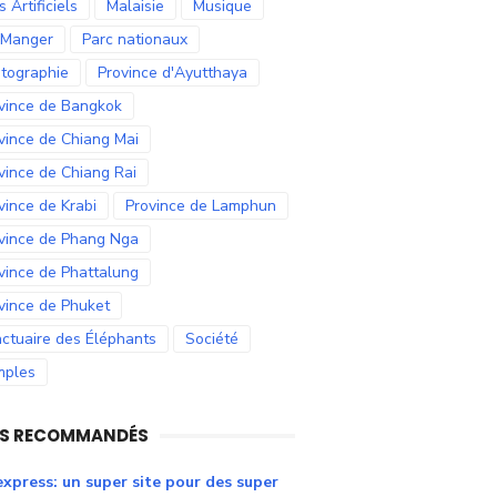
s Artificiels
Malaisie
Musique
 Manger
Parc nationaux
tographie
Province d'Ayutthaya
vince de Bangkok
vince de Chiang Mai
vince de Chiang Rai
vince de Krabi
Province de Lamphun
vince de Phang Nga
vince de Phattalung
vince de Phuket
ctuaire des Éléphants
Société
mples
NS RECOMMANDÉS
express: un super site pour des super