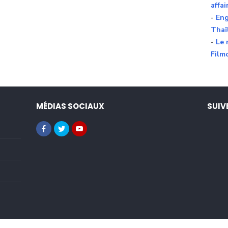
affai
-
Eng
Thaï
-
Le 
Film
MÉDIAS SOCIAUX
SUIV