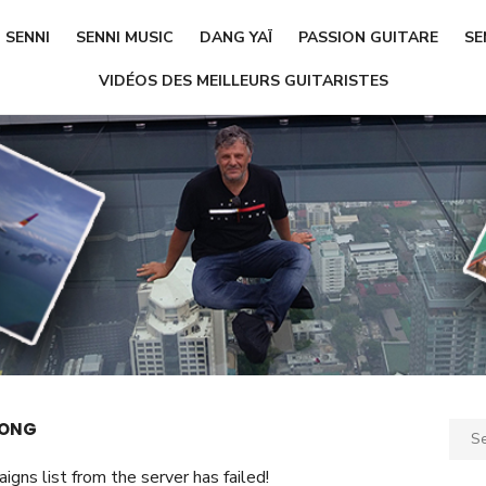
SENNI
SENNI MUSIC
DANG YAÏ
PASSION GUITARE
SE
VIDÉOS DES MEILLEURS GUITARISTES
HONG
Sear
for:
gns list from the server has failed!