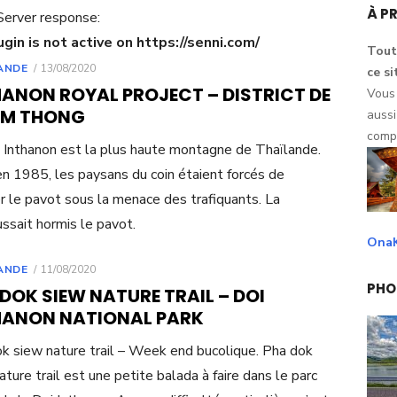
À P
Server response:
gin is not active on https://senni.com/
Tout
POSTED
ANDE
13/08/2020
ce
si
ON
HANON ROYAL PROJECT – DISTRICT DE
Vous
M THONG
auss
comp
 Inthanon est la plus haute montagne de Thaïlande.
en 1985, les paysans du coin étaient forcés de
er le pavot sous la menace des trafiquants. La
ussait hormis le pavot.
OnaK
POSTED
ANDE
11/08/2020
ON
PHO
DOK SIEW NATURE TRAIL – DOI
HANON NATIONAL PARK
k siew nature trail – Week end bucolique. Pha dok
ature trail est une petite balada à faire dans le parc