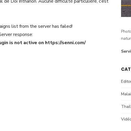
al de Doi Inthanon. Aucune difficulté particulière, c’est
gns list from the server has failed!
Photo
Server response:
natur
gin is not active on https://senni.com/
Serv
CAT
Edito
Malai
Thaï
Vidé