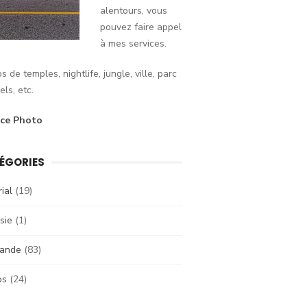
alentours, vous
pouvez faire appel
à mes services.
s de temples, nightlife, jungle, ville, parc
els, etc.
ice Photo
ÉGORIES
rial
(19)
sie
(1)
lande
(83)
os
(24)