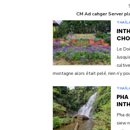
CM Ad cahger Server plu
THAÏL
INT
CHO
Le Doi
Jusqu’
cultiv
montagne alors était pelé, rien n’y po
THAÏL
PHA 
INT
Pha do
siew n