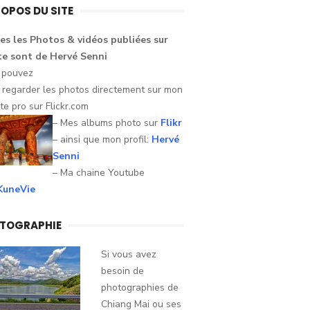
ROPOS DU SITE
es les Photos &
vidéos
publiées sur
te
sont
de Hervé
Senni
 pouvez
i
regarder
les
photos
directement sur mon
te pro sur
Flickr.com
– Mes albums photo sur
Flikr
– ainsi que mon profil:
Hervé
Senni
– Ma chaine Youtube
uneVie
TOGRAPHIE
Si vous avez
besoin de
photographies de
Chiang Mai ou ses