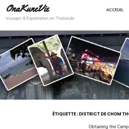
Skip
OnaKuneVie
ACCEUIL
to
Voyages & Expatriation en Thaïlande
content
ÉTIQUETTE :
DISTRICT DE CHOM T
Obtaining the Campai