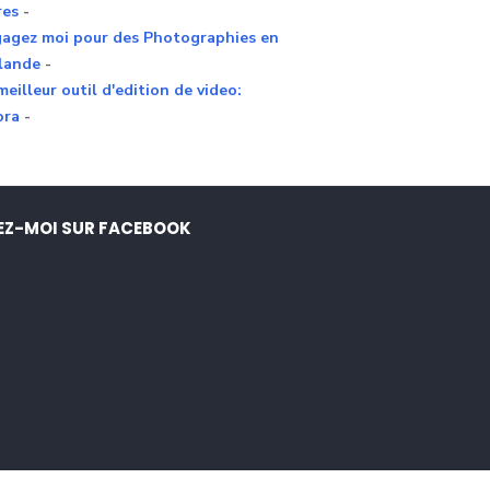
res
-
agez moi pour des Photographies en
lande
-
meilleur outil d'edition de video:
ora
-
EZ-MOI SUR FACEBOOK