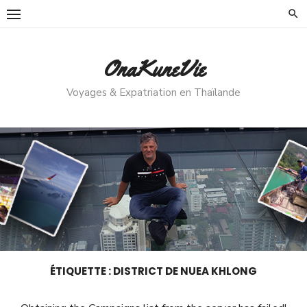
Skip
to
content
OnaKuneVie
Voyages & Expatriation en Thaïlande
ÉTIQUETTE :
DISTRICT DE NUEA KHLONG