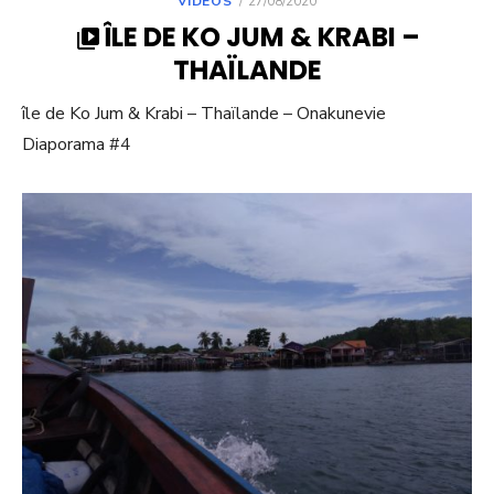
VIDÉOS
27/08/2020
ON
ÎLE DE KO JUM & KRABI –
THAÏLANDE
île de Ko Jum & Krabi – Thaïlande – Onakunevie
Diaporama #4