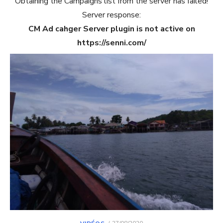
Obtaining the Campaigns list from the server has failed!
Server response:
CM Ad cahger Server plugin is not active on
https://senni.com/
POSTED