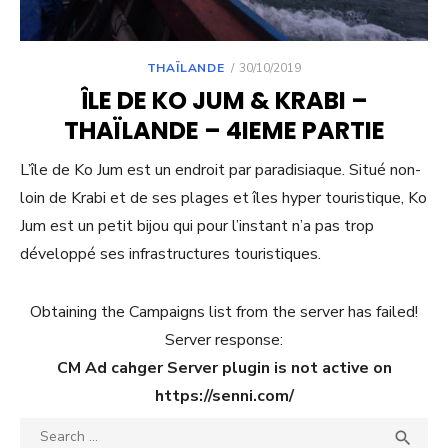
POSTED
THAÏLANDE
30/10/2019
ON
ÎLE DE KO JUM & KRABI –
THAÏLANDE – 4IEME PARTIE
L’île de Ko Jum est un endroit par paradisiaque. Situé non-
loin de Krabi et de ses plages et îles hyper touristique, Ko
Jum est un petit bijou qui pour l’instant n’a pas trop
développé ses infrastructures touristiques.
Obtaining the Campaigns list from the server has failed!
Server response:
CM Ad cahger Server plugin is not active on
https://senni.com/
Search
SEA
