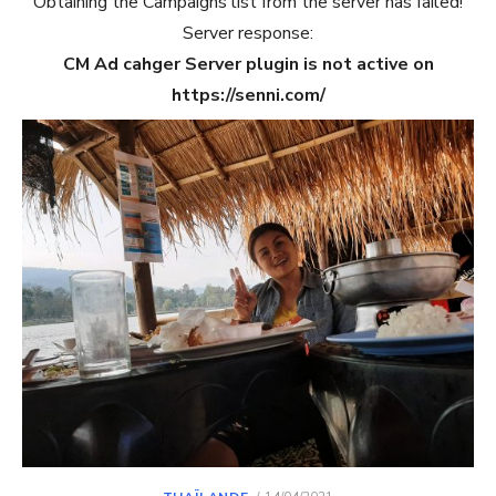
Obtaining the Campaigns list from the server has failed!
Server response:
CM Ad cahger Server plugin is not active on
https://senni.com/
POSTED