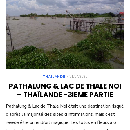
POSTED
THAÏLANDE
21/04/2020
ON
PATHALUNG & LAC DE THALE NOI
– THAÏLANDE -3IEME PARTIE
Pathalung & Lac de Thale Noi était une destination risqué
d’après la majorité des sites d’informations, mais c’est
révélé être un endroit magique. Les lotus en fleurs à 6