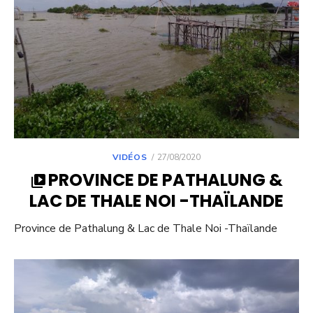
POSTED
VIDÉOS
27/08/2020
ON
PROVINCE DE PATHALUNG &
LAC DE THALE NOI -THAÏLANDE
Province de Pathalung & Lac de Thale Noi -Thaïlande