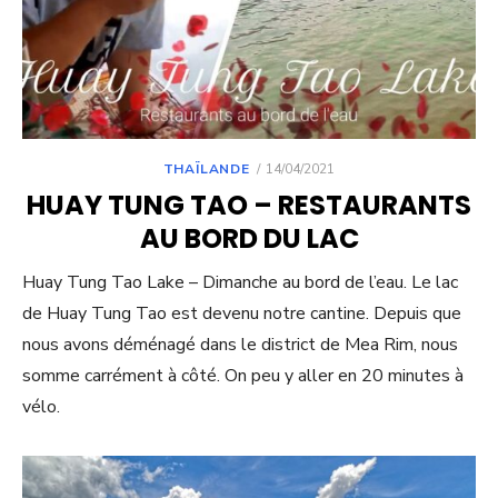
POSTED
THAÏLANDE
14/04/2021
ON
HUAY TUNG TAO – RESTAURANTS
AU BORD DU LAC
Huay Tung Tao Lake – Dimanche au bord de l’eau. Le lac
de Huay Tung Tao est devenu notre cantine. Depuis que
nous avons déménagé dans le district de Mea Rim, nous
somme carrément à côté. On peu y aller en 20 minutes à
vélo.