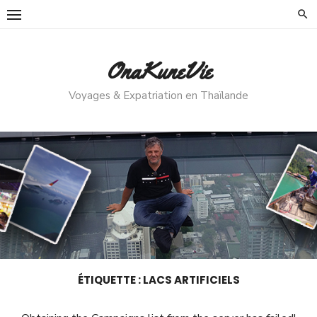
Skip
to
content
OnaKuneVie
Voyages & Expatriation en Thaïlande
ÉTIQUETTE :
LACS ARTIFICIELS