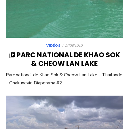
POSTED
VIDÉOS
27/08/2020
ON
PARC NATIONAL DE KHAO SOK
& CHEOW LAN LAKE
Parc national de Khao Sok & Cheow Lan Lake – Thaïlande
– Onakunevie Diaporama #2