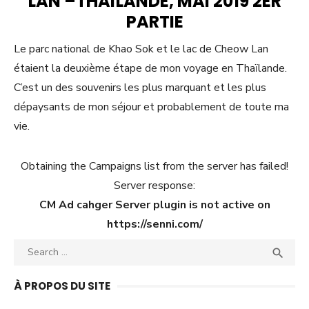
LAN –THAÏLANDE, MAI 2019 2ER
PARTIE
Le parc national de Khao Sok et le lac de Cheow Lan
étaient la deuxième étape de mon voyage en Thaïlande.
C’est un des souvenirs les plus marquant et les plus
dépaysants de mon séjour et probablement de toute ma
vie.
Obtaining the Campaigns list from the server has failed!
Server response:
CM Ad cahger Server plugin is not active on
https://senni.com/
Search
SEA

for:
À PROPOS DU SITE