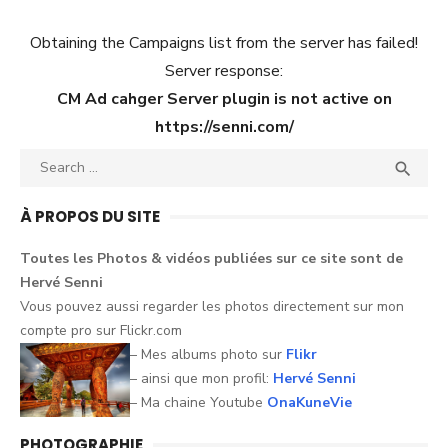
l’article
Obtaining the Campaigns list from the server has failed!
Server response:
CM Ad cahger Server plugin is not active on
https://senni.com/
Search
SEA

for:
À PROPOS DU SITE
Toutes les Photos &
vidéos
publiées sur ce
site
sont
de
Hervé
Senni
Vous pouvez aussi
regarder
les
photos
directement sur mon
compte pro sur
Flickr.com
– Mes albums photo sur
Flikr
– ainsi que mon profil:
Hervé Senni
– Ma chaine Youtube
OnaKuneVie
PHOTOGRAPHIE