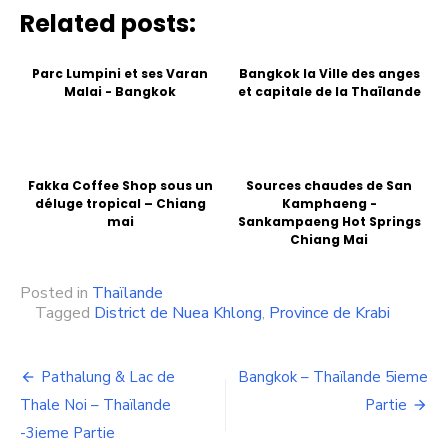
Related posts:
Parc Lumpini et ses Varan
Bangkok la Ville des anges
Malai - Bangkok
et capitale de la Thaïlande
Fakka Coffee Shop sous un
Sources chaudes de San
déluge tropical – Chiang
Kamphaeng -
mai
Sankampaeng Hot Springs
Chiang Mai
Posted in
Thaïlande
Tagged
District de Nuea Khlong
,
Province de Krabi
Navigation
Pathalung & Lac de
Bangkok – Thaïlande 5ieme
de
Thale Noi – Thaïlande
Partie
-3ieme Partie