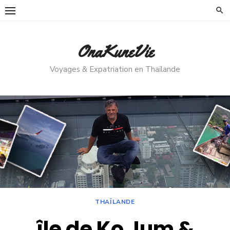
Skip
to
content
OnaKuneVie
Voyages & Expatriation en Thaïlande
THAÏLANDE
île de Ko Jum &