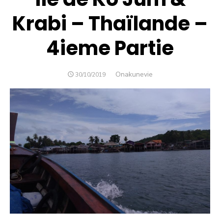
Krabi – Thaïlande –
4ieme Partie
Author
Onakunevie
POSTED
30/10/2019
ON