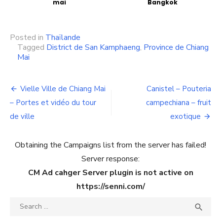
mai
Bangkok
Posted in
Thaïlande
Tagged
District de San Kamphaeng
,
Province de Chiang
Mai
Navigation
Vielle Ville de Chiang Mai
Canistel – Pouteria
de
– Portes et vidéo du tour
campechiana – fruit
de ville
exotique
l’article
Obtaining the Campaigns list from the server has failed!
Server response:
CM Ad cahger Server plugin is not active on
https://senni.com/
Search
SEA

for: