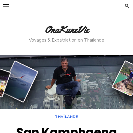
Skip
to
content
OnaKuneVie
Voyages & Expatriation en Thaïlande
THAÏLANDE
San Kamphaeng