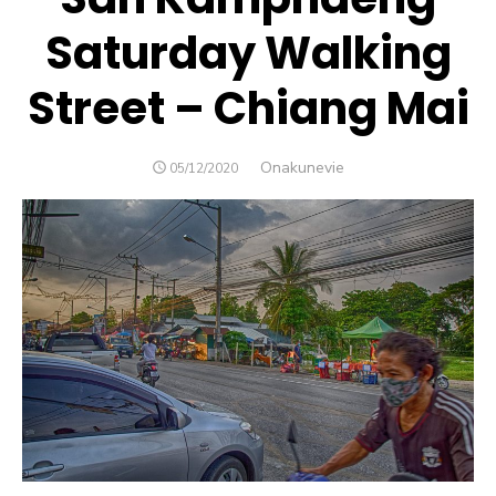
Saturday Walking
Street – Chiang Mai
Author
Onakunevie
POSTED
05/12/2020
ON