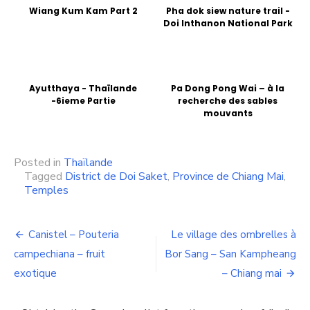
Wiang Kum Kam Part 2
Pha dok siew nature trail -
Doi Inthanon National Park
Ayutthaya - Thaïlande
Pa Dong Pong Wai – à la
-6ieme Partie
recherche des sables
mouvants
Posted in
Thaïlande
Tagged
District de Doi Saket
,
Province de Chiang Mai
,
Temples
Navigation
Canistel – Pouteria
Le village des ombrelles à
de
campechiana – fruit
Bor Sang – San Kampheang
exotique
– Chiang mai
l’article