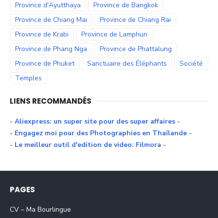
Province d'Ayutthaya
Province de Bangkok
Province de Chiang Mai
Province de Chiang Rai
Province de Krabi
Province de Lamphun
Province de Phang Nga
Province de Phattalung
Province de Phuket
Sanctuaire des Éléphants
Société
Temples
LIENS RECOMMANDÉS
-
Aliexpress: un super site pour des super affaires
-
-
Engagez moi pour des Photographies en Thaïlande
-
-
Le meilleur outil d'edition de video: Filmora
-
PAGES
CV – Ma Bourlingue