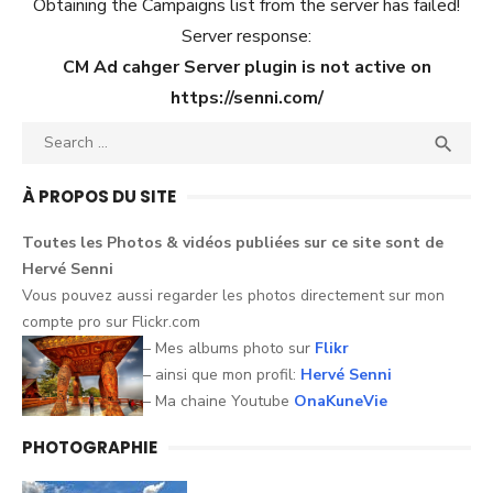
Obtaining the Campaigns list from the server has failed!
Server response:
CM Ad cahger Server plugin is not active on
https://senni.com/
Search
SEA

for:
À PROPOS DU SITE
Toutes les Photos &
vidéos
publiées sur ce
site
sont
de
Hervé
Senni
Vous pouvez aussi
regarder
les
photos
directement sur mon
compte pro sur
Flickr.com
– Mes albums photo sur
Flikr
– ainsi que mon profil:
Hervé Senni
– Ma chaine Youtube
OnaKuneVie
PHOTOGRAPHIE