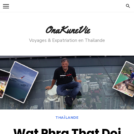
Skip
to
content
OnaKuneVie
Voyages & Expatriation en Thaïlande
THAÏLANDE
Wat Phra That Doi