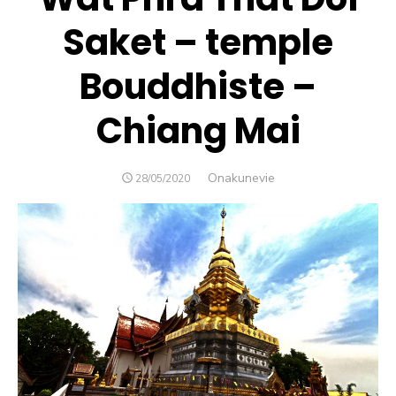
Saket – temple
Bouddhiste –
Chiang Mai
Author
Onakunevie
POSTED
28/05/2020
ON