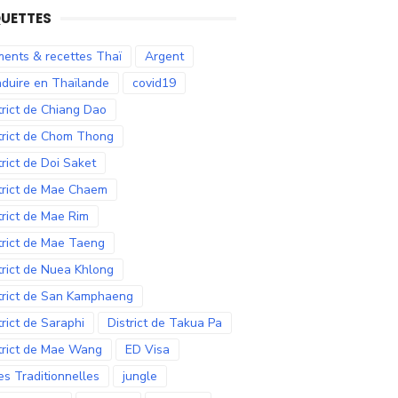
QUETTES
ments & recettes Thaï
Argent
duire en Thaïlande
covid19
trict de Chiang Dao
trict de Chom Thong
trict de Doi Saket
trict de Mae Chaem
trict de Mae Rim
trict de Mae Taeng
trict de Nuea Khlong
trict de San Kamphaeng
trict de Saraphi
District de Takua Pa
trict de Mae Wang
ED Visa
es Traditionnelles
jungle