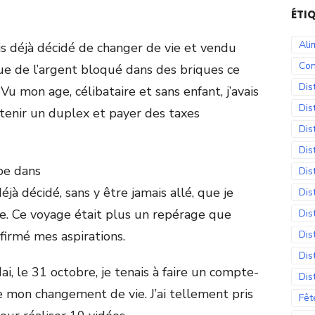
ÉTI
Ali
vais déjà décidé de changer de vie et vendu
Con
e de l’argent bloqué dans des briques ce
Dis
 Vu mon age, célibataire et sans enfant, j’avais
Dis
etenir un duplex et payer des taxes
Dis
Dis
pe dans
Dis
jà décidé, sans y être jamais allé, que je
Dis
de. Ce voyage était plus un repérage que
Dis
nfirmé mes aspirations.
Dis
Dis
i, le 31 octobre, je tenais à faire un compte-
Dis
mon changement de vie. J’ai tellement pris
Fêt