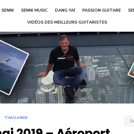
SENNI
SENNI MUSIC
DANG YAÏ
PASSION GUITARE
SE
VIDÉOS DES MEILLEURS GUITARISTES
THAÏLANDE
Sear
for:
ai 2019 – Aéroport