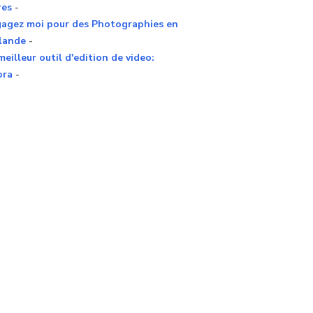
res
-
agez moi pour des Photographies en
lande
-
meilleur outil d'edition de video:
ora
-