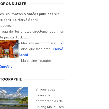
ROPOS DU SITE
es les Photos &
vidéos
publiées sur
te
sont
de Hervé
Senni
 pouvez
i
regarder
les
photos
directement sur mon
te pro sur
Flickr.com
– Mes albums photo sur
Flikr
– ainsi que mon profil:
Hervé
Senni
– Ma chaine Youtube
uneVie
TOGRAPHIE
Si vous avez
besoin de
photographies de
Chiang Mai ou ses