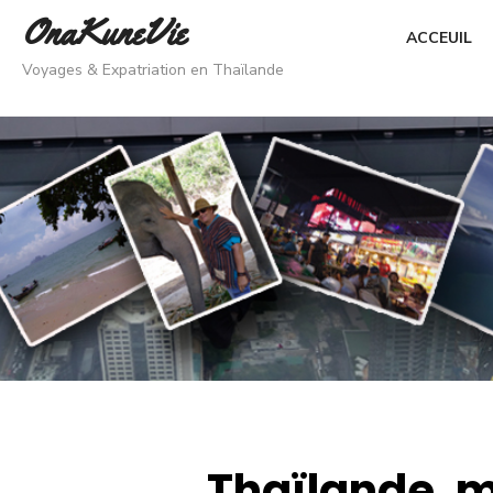
Skip
OnaKuneVie
ACCEUIL
to
Voyages & Expatriation en Thaïlande
content
Thaïlande, m