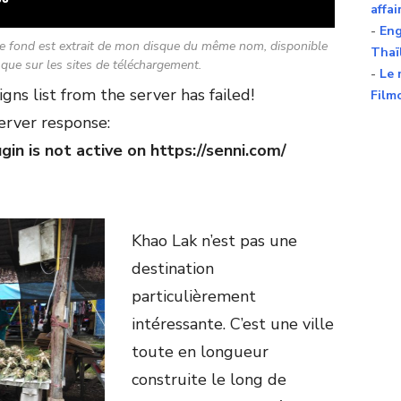
affai
-
Eng
de fond est extrait de mon disque du même nom, disponible
Thaï
i que sur les sites de téléchargement.
-
Le 
ns list from the server has failed!
Film
erver response:
in is not active on https://senni.com/
Khao Lak n’est pas une
destination
particulièrement
intéressante. C’est une ville
toute en longueur
construite le long de