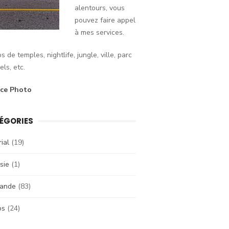
alentours, vous
pouvez faire appel
à mes services.
s de temples, nightlife, jungle, ville, parc
els, etc.
ice Photo
ÉGORIES
rial
(19)
sie
(1)
lande
(83)
os
(24)