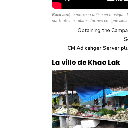
Backyard,
le morceau utilisé en musique 
sur toutes les plates-formes en ligne ains
Obtaining the Campaig
S
CM Ad cahger Server plug
La ville de Khao Lak