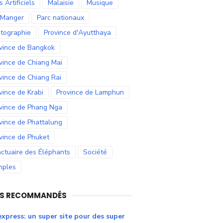
s Artificiels
Malaisie
Musique
 Manger
Parc nationaux
tographie
Province d'Ayutthaya
vince de Bangkok
vince de Chiang Mai
vince de Chiang Rai
vince de Krabi
Province de Lamphun
vince de Phang Nga
vince de Phattalung
vince de Phuket
ctuaire des Éléphants
Société
mples
NS RECOMMANDÉS
express: un super site pour des super