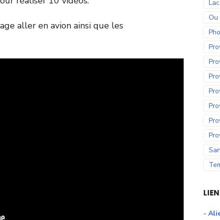
our réaliser 10 vidéos.
Lac
Ou
age aller en avion ainsi que les
Pho
Pro
Pro
Pro
Pro
Pro
Pro
Pro
San
Te
LIE
-
Ali