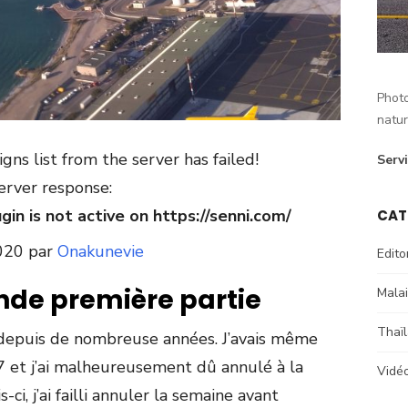
Photo
natur
ns list from the server has failed!
Serv
erver response:
in is not active on https://senni.com/
CAT
2020 par
Onakunevie
Edito
nde première partie
Malai
Thaï
e depuis de nombreuse années. J’avais même
 et j’ai malheureusement dû annulé à la
Vidé
ci, j’ai failli annuler la semaine avant